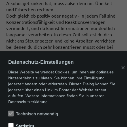
Alkohol getrunken hat, muss außerdem mit Übelkeit
und Erbrechen rechnen.
Doch gleich ob positiv oder negativ - in jedem Fall sind
Konzentrationsfähigkeit und Reaktionsvermögen
vermindert, und du kannst Informationen nur deutlich
langsamer verarbeiten. In dieser Zeit solltest du dich
nicht ans Steuer setzen und keine Arbeiten verrichten,
bei denen du dich sehr konzentrieren musst oder bei
denen du dich leicht verletzen könntest.
Weitere Informationen unter
www.checkwerfaehrt.de
Datenschutz-Einstellungen
×
Diese Website verwendet Cookies, um Ihnen ein optimales
Nutzererlebnis zu bieten. Sie können Ihre Einwilligung
jederzeit ändern oder widerrufen. Diesen Dialog können Sie
jederzeit über einen Link im Footer der Website erneut
aufrufen. Weitere Informationen finden Sie in unserer
Datenschutzerklärung.
Vorheriges Thema
Nächstes Thema
Technisch notwendig
Zahlen in
Risiken in
Jugendliche/Cannabis/Infos
Jugendliche/Cannabi
Statistics