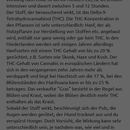
intensiver und dauert zwischen 5 und 12 Stunden.
Der Stoff, der berauschend wirkt, ist das Delta-9-
Tetrahydrocannabinol (THC). Die THC-Konzentration in
den Pflanzen ist sehr unterschiedlich: Hanf, der als
Nutzpflanze zur Herstellung von Stoffen etc. angebaut
wird, enthält nur ganz wenig oder gar kein THC. In den
Niederlanden werden seit einigen Jahren allerdings
Hanfsorten mit einem THC-Gehalt von bis zu 20 %
gezüchtet, z.B. Sorten wie Skunk, Haze und Kush. Der
THC-Gehalt von Cannabis in europäischen Ländern hat
sich in den vergangenen zehn Jahren mehr als
verdoppelt und liegt bei Haschisch um die 17 %, bei den
Blütenständen des Marihuana kann er bis zu 25 %
betragen. Das verkaufte "Gras" besteht in der Regel aus
Blüten und Kraut, wobei die Blüten deutlich mehr THC
enthalten als das Kraut.
Sobald der Stoff wirkt, beschleunigt sich der Puls, die
Augen werden gerötet, der Mund trocknet aus und du
verspürst Hunger. Doch Vorsicht, die Wirkung kann sehr
unterschiedlich sein, je nachdem was, wie viel und in