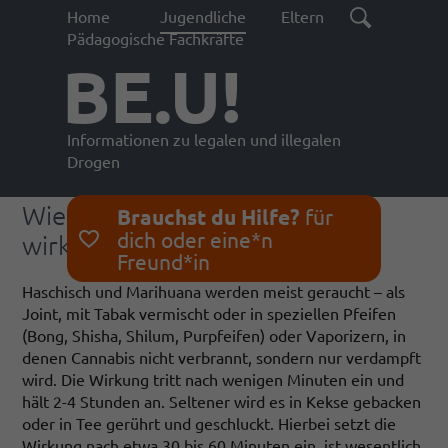
Home
Jugendliche
Eltern
Pädagogische Fachkräfte
BE.U!
Informationen zu legalen und illegalen
Drogen
Wie Cannabis bei Jugendlichen
Brauchst du Hilfe?
für
dich oder eine*n
wirkt
Freund*in
Haschisch und Marihuana werden meist geraucht – als
Joint, mit Tabak vermischt oder in speziellen Pfeifen
(Bong, Shisha, Shilum, Purpfeifen) oder Vaporizern, in
denen Cannabis nicht verbrannt, sondern nur verdampft
wird. Die Wirkung tritt nach wenigen Minuten ein und
hält 2-4 Stunden an. Seltener wird es in Kekse gebacken
oder in Tee gerührt und geschluckt. Hierbei setzt die
Wirkung nach etwa 30 bis 60 Minuten ein, ist wesentlich