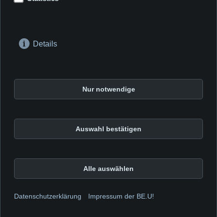
/ Links/
/ Links/
Details
Drogenreferat der Stadt Frankfurt am Main
Alte Mainzer Gasse 37
Nur notwendige
60311 Frankfurt Main
© 2026
Impressum der BE.U!
Auswahl bestätigen
Datenschutzerklärung
Barrierefreiheit
Alle auswählen
Kontakt
Cookie-Einstellungen
Datenschutzerklärung
Impressum der BE.U!