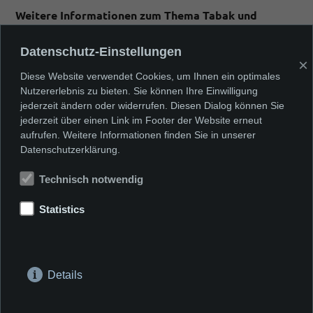
Weitere Informationen zum Thema Tabak und
Nikotin:
Datenschutz-Einstellungen
http://www.drugscouts.de/de/lexikon/tabaknikotin
×
Diese Website verwendet Cookies, um Ihnen ein optimales
Nutzererlebnis zu bieten. Sie können Ihre Einwilligung
jederzeit ändern oder widerrufen. Diesen Dialog können Sie
jederzeit über einen Link im Footer der Website erneut
aufrufen. Weitere Informationen finden Sie in unserer
Datenschutzerklärung.
Technisch notwendig
Vorheriges Thema
Nächstes Thema
Zahlen in
Wirkung in
Statistics
Jugendliche/Tabak/Infos/
Jugendliche/Tabak/I
Details