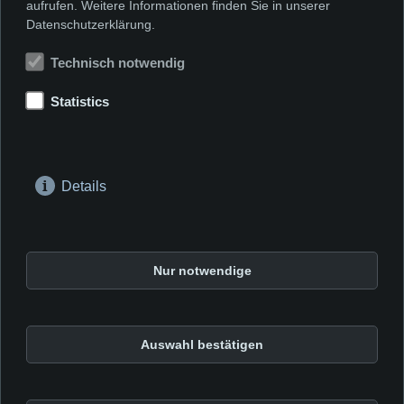
aufrufen. Weitere Informationen finden Sie in unserer
Datenschutzerklärung.
Technisch notwendig
Vorheriges Thema
Nächstes Thema
Alkohol in
Statistics
Jugendliche/
Details
Drogenreferat der Stadt Frankfurt am Main
Alte Mainzer Gasse 37
Nur notwendige
60311 Frankfurt Main
© 2026
Impressum der BE.U!
Auswahl bestätigen
Datenschutzerklärung
Barrierefreiheit