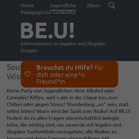
Home
Jugendliche
Eltern
Pädagogische Fachkräfte
BE.U!
Informationen zu legalen und illegalen
Drogen
Souverän und Selbstbestimmt -
Brauchst du Hilfe?
für
dich oder eine*n
Wissen ist die beste Prävention
Freund*in
Keine Party von Jugendlichen ohne Alkohol oder
Cannabis? Kiffen, weil´s alle in der Clique tun, zum
Chillen oder gegen Stress? Stundenlang „on“ sein, statt
selbst leben? Wann wird der Spaß zum Risiko? Auf BE.U!
findest du zu allen Fragen wissenschaftlich belegte
Infos, die wichtig sind, um souverän mit legalen und
illegalen Suchtmitteln umzugehen, alle Risiken zu
kennen und deine Grenzen einzuschätzen. Mit