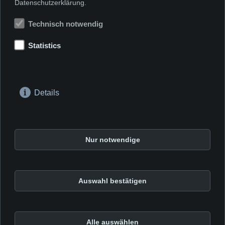
Datenschutzerklärung.
Technisch notwendig
Vorheriges Thema
Nächstes Thema
Alkohol in
Statistics
Jugendliche/
Details
Drogenreferat der Stadt Frankfurt am Main
Alte Mainzer Gasse 37
Nur notwendige
60311 Frankfurt Main
© 2026
Impressum der BE.U!
Auswahl bestätigen
Datenschutzerklärung
Barrierefreiheit
Alle auswählen