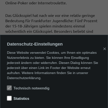
Online-Poker oder Internetroulette.
Das Glücksspiel hat nach wie vor eine relativ geringe
Bedeutung für Frankfurter Jugendliche: Fünf Prozent
der 15-18-Jährigen spielen mindestens einmal
wöchentlich ein Glücksspiel. Besonders beliebt sind
dabei Sportwetten und Onlinewetten/Internet-
Glücksspiele.
Datenschutz-Einstellungen
×
Diese Website verwendet Cookies, um Ihnen ein optimales
Nutzererlebnis zu bieten. Sie können Ihre Einwilligung
jederzeit ändern oder widerrufen. Diesen Dialog können Sie
jederzeit über einen Link im Footer der Website erneut
aufrufen. Weitere Informationen finden Sie in unserer
Datenschutzerklärung.
Vorheriges Thema
Nächstes Thema
Technisch notwendig
Infos in
Risiken in
Jugendliche/Glücksspiel/
Jugendliche/Glückss
Statistics
/ Links/