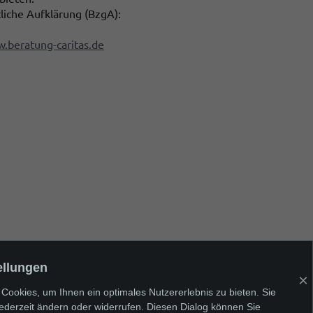
liche Aufklärung (BzgA):
.beratung-caritas.de
ellungen
Nächstes Thema
×
Eltern
Cookies, um Ihnen ein optimales Nutzererlebnis zu bieten. Sie
jederzeit ändern oder widerrufen. Diesen Dialog können Sie