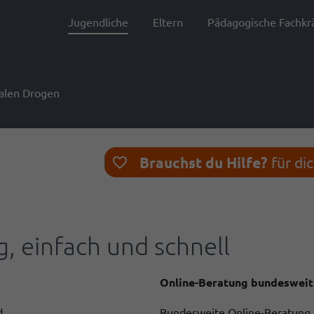
Jugendliche
Eltern
Pädagogische Fachkr
galen Drogen
Brauchst du Hilfe?
für di
, einfach und schnell
Online-Beratung bundesweit
d
Bundesweite Online-Beratung 