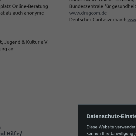
platz Online-Beratung
Bundeszentrale für gesundheit
hat als auch anonyme
www.drugcom.de
Deutscher Caritasverband:
www
t, Jugend & Kultur e.V.
ung an:
Datenschutz-Einst
n
Diese Website verwendet 
d Hilfe/
können Ihre Einwilligung 