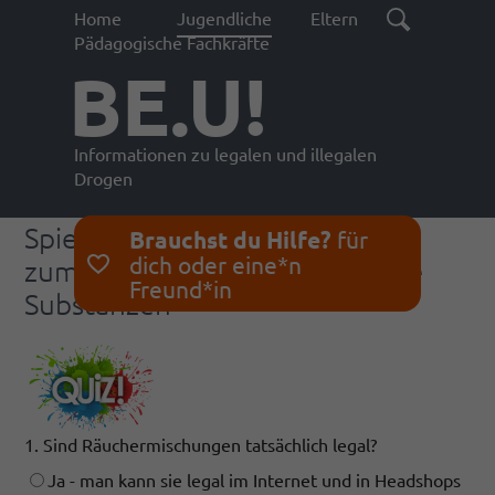
Home
Jugendliche
Eltern
Pädagogische Fachkräfte
BE.U!
Informationen zu legalen und illegalen
Drogen
Spielerisch Lernen - unser Quiz
Brauchst du Hilfe?
für
dich oder eine*n
zum Thema Neue Psycholaktive
Freund*in
Substanzen
1. Sind Räuchermischungen tatsächlich legal?
Ja - man kann sie legal im Internet und in Headshops